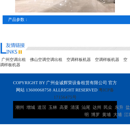
产品参数：
广州空调出租
佛山空调空调出租
空调样板机器
空调样板机器
空
调样板机器
COPYRIGHT BY 广州金诚辉荣设备租赁有限公司 官方
网站 13600068758 ALLRIGHT RESERVED
粤ICP备
17156475号
潮州
增城
道滘
玉林
高要
清溪
汕尾
达州
民众
东升
明
博罗
黄埔
大埔
江