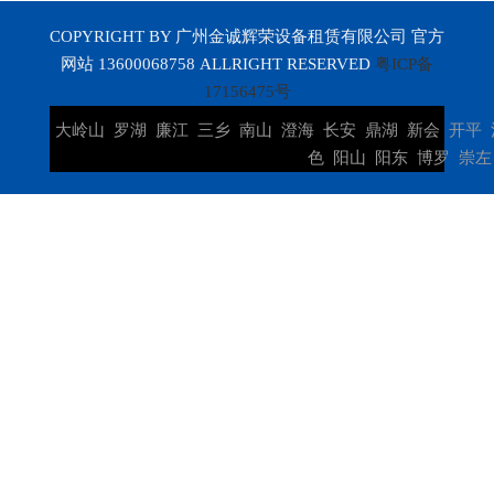
COPYRIGHT BY 广州金诚辉荣设备租赁有限公司 官方
网站 13600068758 ALLRIGHT RESERVED
粤ICP备
17156475号
大岭山
罗湖
廉江
三乡
南山
澄海
长安
鼎湖
新会
开平
色
阳山
阳东
博罗
崇左