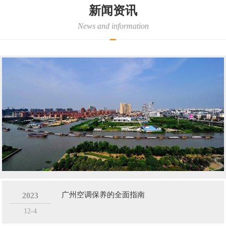
广州金诚辉荣设备租赁有限公司目前主要针对广州、佛山、珠三角地
新闻资讯
区办公楼、工地、厂房、临时办公点、集装箱住房提供相应的电器租
News and information
赁、销售、安装，并提供相应的后续保障服务。
基于本行业的特殊性及顾客的需求，并具备以下特点:
1、服务周到，响应迅速。2、适用于各种场地。3、可根据不同场
地....
广州空调保养的全面指南
2023
12-4