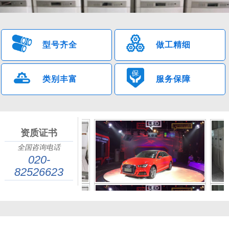
型号齐全
做工精细
类别丰富
服务保障
资质证书
全国咨询电话
广州金诚辉荣设备租赁有限公司（13600068758）专业供应企业单位
020-
的
广州空调出租
、空调租赁。提供各类型临时佛山空调出租、活动空
82526623
调出租、展会空调出租、帐篷、婚宴、会场活动空调出租、空调租赁
业务。与我空调出租公司合作的企业单位，24小时内上门免费维
护。！广州金诚辉荣设备租赁有限公司具有专业的销售、租赁、安装
与业务管理团队；师资实力雄厚。