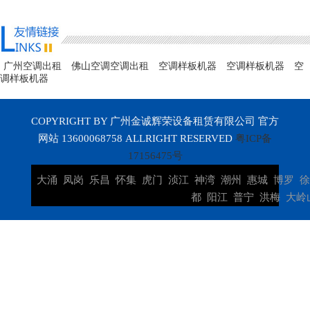
广州空调出租
佛山空调空调出租
空调样板机器
空调样板机器
空
调样板机器
COPYRIGHT BY 广州金诚辉荣设备租赁有限公司 官方
网站 13600068758 ALLRIGHT RESERVED
粤ICP备
17156475号
大涌
凤岗
乐昌
怀集
虎门
浈江
神湾
潮州
惠城
博罗
都
阳江
普宁
洪梅
大岭