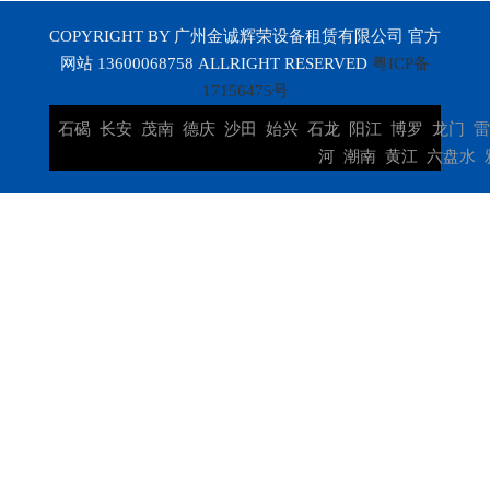
COPYRIGHT BY 广州金诚辉荣设备租赁有限公司 官方
网站 13600068758 ALLRIGHT RESERVED
粤ICP备
17156475号
石碣
长安
茂南
德庆
沙田
始兴
石龙
阳江
博罗
龙门
河
潮南
黄江
六盘水