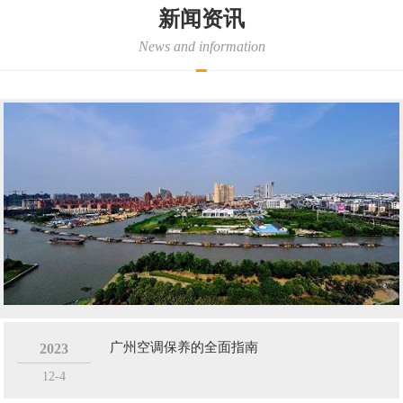
广州金诚辉荣设备租赁有限公司目前主要针对广州、佛山、珠三角地
新闻资讯
区办公楼、工地、厂房、临时办公点、集装箱住房提供相应的电器租
News and information
赁、销售、安装，并提供相应的后续保障服务。
基于本行业的特殊性及顾客的需求，并具备以下特点:
1、服务周到，响应迅速。2、适用于各种场地。3、可根据不同场
地....
广州空调保养的全面指南
2023
12-4