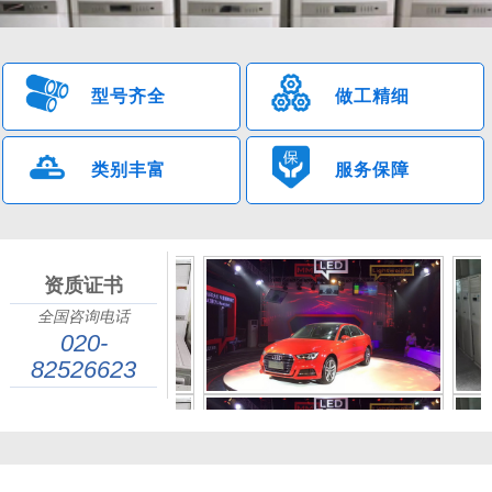
型号齐全
做工精细
类别丰富
服务保障
资质证书
全国咨询电话
广州金诚辉荣设备租赁有限公司（13600068758）专业供应企业单位
020-
的
广州空调出租
、空调租赁。提供各类型临时佛山空调出租、活动空
82526623
调出租、展会空调出租、帐篷、婚宴、会场活动空调出租、空调租赁
业务。与我空调出租公司合作的企业单位，24小时内上门免费维
护。！广州金诚辉荣设备租赁有限公司具有专业的销售、租赁、安装
与业务管理团队；师资实力雄厚。