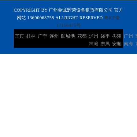
COPYRIGHT BY 广州金诚辉荣设备租赁有限公司 官方
网站 13600068758 ALLRIGHT RESERVED
粤ICP备
17156475号
宜宾
桂林
广宁
连州
防城港
花都
泸州
饶平
岑溪
广州
神湾
东凤
安顺
南海