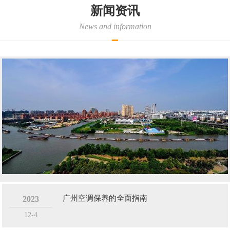
广州金诚辉荣设备租赁有限公司目前主要针对广州、佛山、珠三角地
新闻资讯
区办公楼、工地、厂房、临时办公点、集装箱住房提供相应的电器租
News and information
赁、销售、安装，并提供相应的后续保障服务。
基于本行业的特殊性及顾客的需求，并具备以下特点:
1、服务周到，响应迅速。2、适用于各种场地。3、可根据不同场
地....
广州空调保养的全面指南
2023
12-4