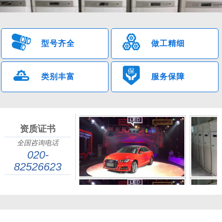
型号齐全
做工精细
类别丰富
服务保障
资质证书
全国咨询电话
广州金诚辉荣设备租赁有限公司（13600068758）专业供应企业单位
020-
的
广州空调出租
、空调租赁。提供各类型临时佛山空调出租、活动空
82526623
调出租、展会空调出租、帐篷、婚宴、会场活动空调出租、空调租赁
业务。与我空调出租公司合作的企业单位，24小时内上门免费维
护。！广州金诚辉荣设备租赁有限公司具有专业的销售、租赁、安装
与业务管理团队；师资实力雄厚。