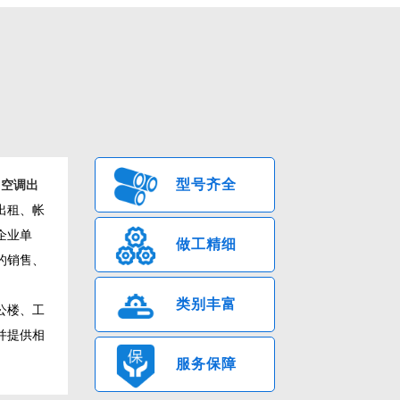
型号齐全
州空调出
出租、帐
企业单
做工精细
的销售、
类别丰富
公楼、工
并提供相
服务保障