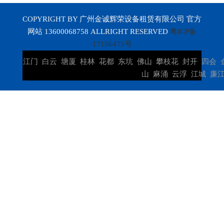
COPYRIGHT BY 广州金诚辉荣设备租赁有限公司 官方
网站 13600068758 ALLRIGHT RESERVED
粤ICP备
17156475号
江门
白云
塘厦
桂林
花都
东坑
佛山
攀枝花
封开
四会
山
麻涌
云浮
江城
廉