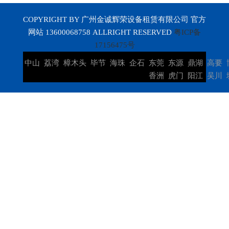
COPYRIGHT BY 广州金诚辉荣设备租赁有限公司 官方
网站 13600068758 ALLRIGHT RESERVED
粤ICP备
17156475号
中山
荔湾
樟木头
毕节
海珠
企石
东莞
东源
鼎湖
高要
香洲
虎门
阳江
吴川