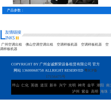
产品参数：
广州空调出租
佛山空调空调出租
空调样板机器
空调样板机器
空
调样板机器
COPYRIGHT BY 广州金诚辉荣设备租赁有限公司 官方
网站 13600068758 ALLRIGHT RESERVED
粤ICP备
17156475号
坪山
仁化
英德
道滘
新丰
兴宁
光明
神湾
金平
潮阳
南
泸州
紫金
高明
海珠